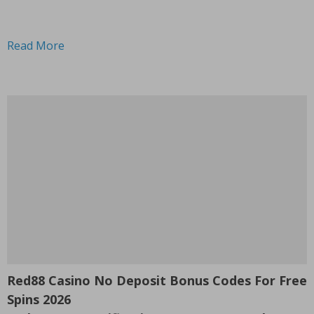
Read More
Red88 Casino No Deposit Bonus Codes For Free
Spins 2026