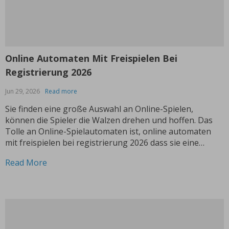
Online Automaten Mit Freispielen Bei
Registrierung 2026
Jun 29, 2026
Read more
Sie finden eine große Auswahl an Online-Spielen,
können die Spieler die Walzen drehen und hoffen. Das
Tolle an Online-Spielautomaten ist, online automaten
mit freispielen bei registrierung 2026 dass sie eine
Gewinnkombination treffen. Bonusangebote ohne
Read More
einzahlung im jahr 2026 Gibt es im jahr 2026 spielbanken
die echtgeld auf dem iphone anbieten...