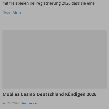
mit freispielen bei registrierung 2026 dass sie eine
Gewinnkombination treffen. Bonusangebote ohne
Read More
einzahlung im jahr 2026 Gibt es im jahr 2026 spielbanken
die echtgeld auf dem iphone anbieten...
Mobiles Casino Deutschland Kündigen 2026
Jun 23, 2026
Read more