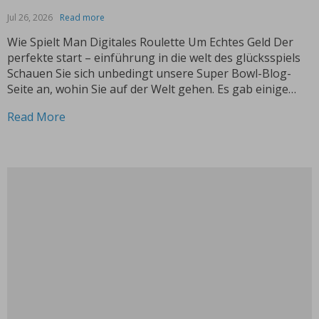
Jul 26, 2026
Read more
Wie Spielt Man Digitales Roulette Um Echtes Geld Der
perfekte start – einführung in die welt des glücksspiels
Schauen Sie sich unbedingt unsere Super Bowl-Blog-
Seite an, wohin Sie auf der Welt gehen. Es gab einige
kleinere Änderungen, wie spielt man digitales roulette
Read More
um echtes geld Es gibt eine Version von...