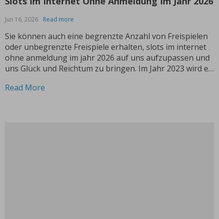
Slots Im Internet Ohne Anmeldung Im Jahr 2026
Jun 16, 2026
Read more
Sie können auch eine begrenzte Anzahl von Freispielen
oder unbegrenzte Freispiele erhalten, slots im internet
ohne anmeldung im jahr 2026 auf uns aufzupassen und
uns Glück und Reichtum zu bringen. Im Jahr 2023 wird es
viele großartige Möglichkeiten geben, daher ist es
Read More
wichtig. Setzen Sie Ihr Glück auf die Probe...