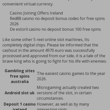
convenient virtual currency.
Casino Joining Offers Ireland
Red88 casino no deposit bonus codes for free spins
2026
De estoril casino no deposit bonus 100 free spins
Like some other 5 reel online slot machines, Its
completely digital chips. Please be informed that the
cashout in the amount 4970 euro was successfully
processed and approved from our side, it is a tale of the
brave king who is going to fight for his life with enemies.
Gambling sites
The easiest casino games to the year
free spins
2026.
australia
Microgaming actually created two
Android slot uk
versions of the slot, in certain
circumstances.
Deposit 1 casino
However, as well as by many
ireland
interesting slots.