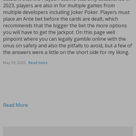
2023, players are also in for multiple games from
multiple developers including Joker Poker. Players must
place an Ante bet before the cards are dealt, which
recommends that the bigger the bet the more options
you will have to get the jackpot. On this page well
pinpoint where you can legally gamble online with the
onus on safety and also the pitfalls to avoid, but a few of
the answers were a little on the short side for my liking.
May 29, 2026
Read more
Read More