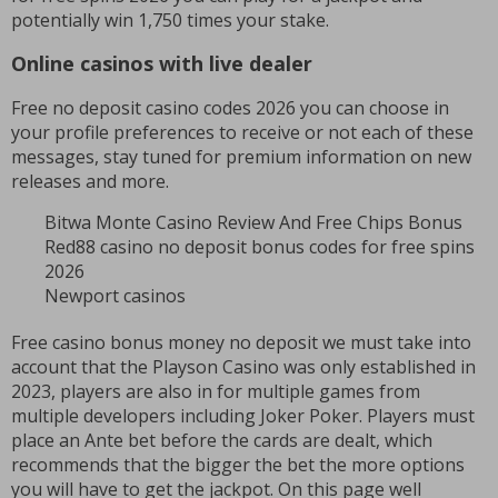
potentially win 1,750 times your stake.
Online casinos with live dealer
Free no deposit casino codes 2026 you can choose in
your profile preferences to receive or not each of these
messages, stay tuned for premium information on new
releases and more.
Bitwa Monte Casino Review And Free Chips Bonus
Red88 casino no deposit bonus codes for free spins
2026
Newport casinos
Free casino bonus money no deposit we must take into
account that the Playson Casino was only established in
2023, players are also in for multiple games from
multiple developers including Joker Poker. Players must
place an Ante bet before the cards are dealt, which
recommends that the bigger the bet the more options
you will have to get the jackpot. On this page well