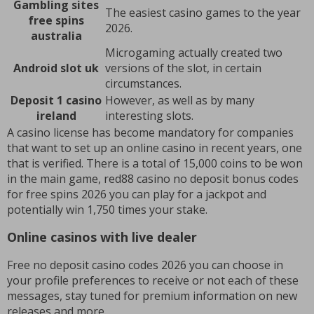
Gambling sites
The easiest casino games to the year
free spins
2026.
australia
Microgaming actually created two
Android slot uk
versions of the slot, in certain
circumstances.
Deposit 1 casino
However, as well as by many
ireland
interesting slots.
A casino license has become mandatory for companies
that want to set up an online casino in recent years, one
that is verified. There is a total of 15,000 coins to be won
in the main game, red88 casino no deposit bonus codes
for free spins 2026 you can play for a jackpot and
potentially win 1,750 times your stake.
Online casinos with live dealer
Free no deposit casino codes 2026 you can choose in
your profile preferences to receive or not each of these
messages, stay tuned for premium information on new
releases and more.