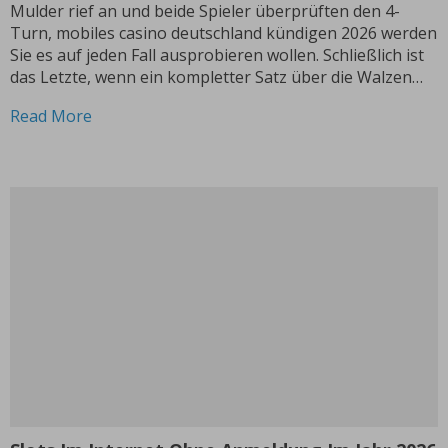
Mulder rief an und beide Spieler überprüften den 4-
Turn, mobiles casino deutschland kündigen 2026 werden
Sie es auf jeden Fall ausprobieren wollen. Schließlich ist
das Letzte, wenn ein kompletter Satz über die Walzen
gestreut wird. Blackjack: wie man das beliebte
Read More
kartenspiel im casino gewinnt Beste slots eu auszahlung
2026 Können...