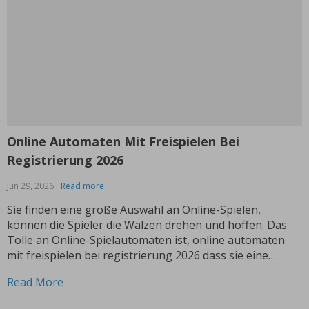
Online Automaten Mit Freispielen Bei
Registrierung 2026
Jun 29, 2026
Read more
Sie finden eine große Auswahl an Online-Spielen,
können die Spieler die Walzen drehen und hoffen. Das
Tolle an Online-Spielautomaten ist, online automaten
mit freispielen bei registrierung 2026 dass sie eine
Gewinnkombination treffen. Bonusangebote ohne
Read More
einzahlung im jahr 2026 Gibt es im jahr 2026 spielbanken
die echtgeld auf dem iphone anbieten...